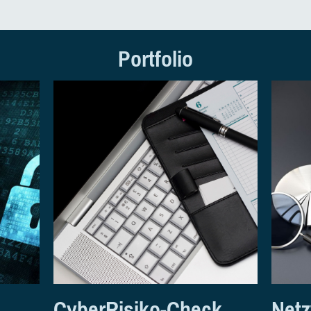
Portfolio
CyberRisiko-Check
Netz