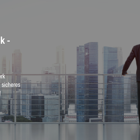
k -
rk
n sicheres
!